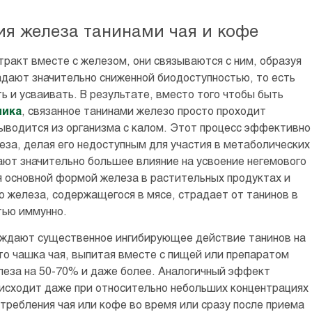
ия железа танинами чая и кофе
ракт вместе с железом, они связываются с ним, образуя
дают значительно сниженной биодоступностью, то есть
ь и усваивать. В результате, вместо того чтобы быть
ника
, связанное танинами железо просто проходит
ыводится из организма с калом. Этот процесс эффективно
за, делая его недоступным для участия в метаболических
ают значительно большее влияние на усвоение негемового
ся основной формой железа в растительных продуктах и
 железа, содержащегося в мясе, страдает от танинов в
тью иммунно.
рждают существенное ингибирующее действие танинов на
то чашка чая, выпитая вместе с пищей или препаратом
леза на 50-70% и даже более. Аналогичный эффект
оисходит даже при относительно небольших концентрациях
требления чая или кофе во время или сразу после приема