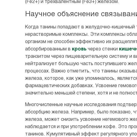
(Fe2+) и трехвалентным (Fe3+) железом.
Научное объяснение связыван
Когда танины попадают в желудочно-кишечный т
нерастворимые комплексы. Эти комплексы обла
организм не способен эффективно их расщеплят
абсорбированным в
кровь
через стенки
кишеч
транзитом через пищеварительную систему и в
нейтрализует большую часть поступившего желе
процессах. Важно отметить, что танины оказыв
железа, которое, как уже упоминалось, являет
фармацевтических добавках. Усвоение гемового
значительно меньшей степени, хотя и не полнос
Многочисленные научные исследования подтве
абсорбцию железа. Например, было показано, ч
железа, может снизить усвоение негемового же
наблюдается и при употреблении кофе. Это пр
танинов. Кумулятивный эффект регулярного упо