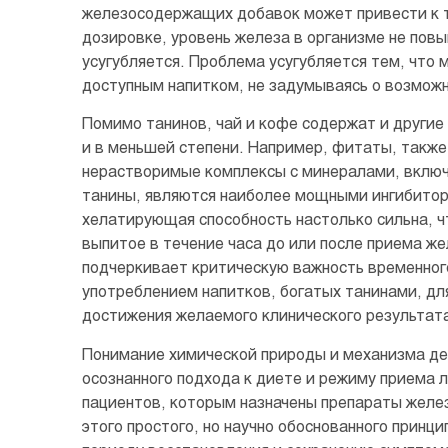
железосодержащих добавок может привести к т
дозировке, уровень железа в организме не пов
усугубляется. Проблема усугубляется тем, что
доступным напитком, не задумываясь о возмож
Помимо танинов, чай и кофе содержат и другие 
и в меньшей степени. Например, фитаты, также
нерастворимые комплексы с минералами, включ
танины, являются наиболее мощными ингибитор
хелатирующая способность настолько сильна, ч
выпитое в течение часа до или после приема ж
подчеркивает критическую важность временног
употреблением напитков, богатых танинами, д
достижения желаемого клинического результат
Понимание химической природы и механизма де
осознанного подхода к диете и режиму приема 
пациентов, которым назначены препараты желе
этого простого, но научно обоснованного прин