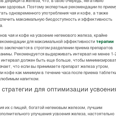
в дефицита железа, что, в свою очередь, негативно
нии здоровья. Поэтому экспертные рекомендации по прием
гать одновременного употребления чая и кофе, а также
беспечить максимальную биодоступность и эффективность
а.
в чая и кофе на усвоение негемового железа, крайне
рекомендации для максимальной эффективности
терапии
о заключается в строгом разделении приема препаратов
танины. Рекомендуется выдерживать интервал не менее 1-
от интервал должен быть еще больше, чтобы минимизирова
чает, что если вы принимаете препарат железа утром,
ли кофе как минимум в течение часа после приема таблетк
я любимым напитком.
 стратегии для оптимизации усвоени
ия их с пищей, богатой негемовым железом, лучшим
ополнительного улучшения усвоения железа, настоятельно