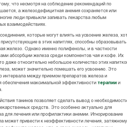
ому, что несмотря на соблюдение рекомендаций по
ышается, а железодефицитная анемия сохраняется или
 многие люди привыкли запивать лекарства любым
ных взаимодействиях.
соединения, которые могут влиять на усвоение железа, хо
 присутствующие в этих напитлях, способны образовывать
ая железо. Однако именно полифенолы, и в частности
ами абсорбции железа среди компонентов чая и кофе. Их
то даже относительно небольшое количество этих напитко
елеза, может значительно помешать его усвоению. Это
о интервала между приемом препаратов железа и
ля обеспечения максимальной эффективности
терапии
и
а.
йствия танинов позволяет сделать вывод о необходимост
лекарственных средств. Это особенно актуально для
за для лечения или профилактики анемии. Игнорирование
ципа может привести к неэффективности лечения, затяжному