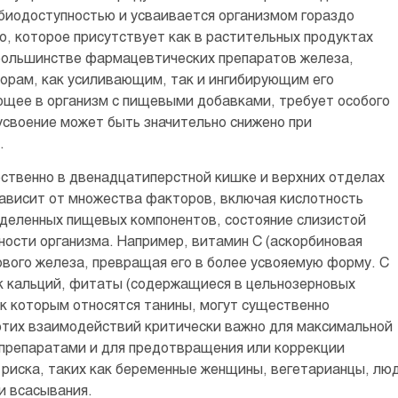
й биодоступностью и усваивается организмом гораздо
, которое присутствует как в растительных продуктах
в большинстве фармацевтических препаратов железа,
торам, как усиливающим, так и ингибирующим его
ющее в организм с пищевыми добавками, требует особого
 усвоение может быть значительно снижено при
.
ственно в двенадцатиперстной кишке и верхних отделах
ависит от множества факторов, включая кислотность
еделенных пищевых компонентов, состояние слизистой
ости организма. Например, витамин С (аскорбиновая
ового железа, превращая его в более усвояемую форму. С
ак кальций, фитаты (содержащиеся в цельнозерновых
 к которым относятся танины, могут существенно
этих взаимодействий критически важно для максимальной
репаратами и для предотвращения или коррекции
 риска, таких как беременные женщины, вегетарианцы, лю
и всасывания.