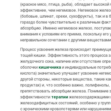
(красное мясо, птица, рыба), обладает высоко
эффективнее, чем негемовое. Негемовое железо
(бобовые, шпинат, орехи, сухофрукты), так и 
гораздо более чувствительно к различным фак
абсорбцию. Именно негемовое железо, поступа
внимания к условиям его приема, поскольку его
неправильном сочетании с другими веществами
Процесс усвоения железа происходит преимуще
тощей кишки. Эффективность этого процесса з
желудочного сока, наличие или отсутствие опр
оболочки
кишечника
и индивидуальные потребн
кислота) значительно улучшает усвоение негем
другой стороны, некоторые вещества, такие к
продуктах) и, что особенно важно, полифенолы,
препятствовать абсорбции железа. Понимание 
эффективности
терапии
железосодержащими п
железодефицитных состояний, особенно у групп
с хроническими кровопотерями или нарушениям