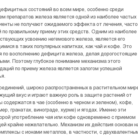
ефицитных состояний во всем мире, особенно среди
ем препаратов железа является одной из наиболее частых
иенты не получают ожидаемого эффекта от лечения, часто
й по правильному приему этих средств. Одним из наиболее
ствующих усвоению негемового железа, является его
мися в таких популярных напитках, как чай и кофе. Это
ия по восполнению дефицита железа, делая дорогостоящие
ыми. Поэтому глубокое понимание механизма этого
даций по приему железа является залогом успешной
ья.
оединений, широко распространенных в растительном мир
жущий вкус и играют важную роль в защите растений от
 содержатся в чае (особенно в черном и зеленом), кофе,
ер, гранатах, винограде, хурме) и ягодах. Именно эти
торой употребление чая или кофе одновременно с приемом
й крайне нежелательно. Механизм их действия основан н
мплексы с ионами металлов, в частности, с двухвалентны