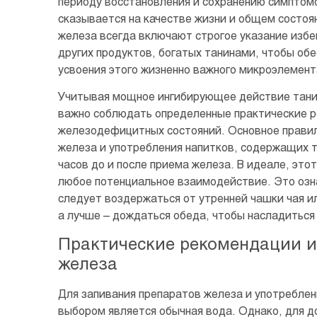
периоду восстановления и сохранению симптомо
сказывается на качестве жизни и общем состоя
железа всегда включают строгое указание избе
других продуктов, богатых танинами, чтобы о
усвоения этого жизненно важного микроэлемент
Учитывая мощное ингибирующее действие танино
важно соблюдать определенные практические 
железодефицитных состояний. Основное правил
железа и употребления напитков, содержащих 
часов до и после приема железа. В идеале, эт
любое потенциальное взаимодействие. Это озна
следует воздержаться от утренней чашки чая и
а лучше – дождаться обеда, чтобы насладитьс
Практические рекомендации и
железа
Для запивания препаратов железа и употреблен
выбором является обычная вода. Однако, для д