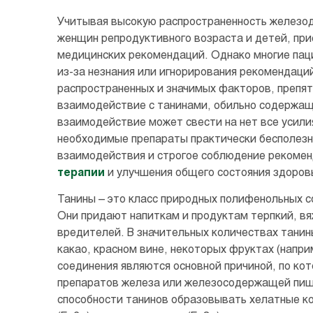
Учитывая высокую распространенность железод
женщин репродуктивного возраста и детей, при
медицинских рекомендаций. Однако многие пац
из-за незнания или игнорирования рекомендаци
распространенных и значимых факторов, препят
взаимодействие с танинами, обильно содержащи
взаимодействие может свести на нет все усил
необходимые препараты практически бесполезн
взаимодействия и строгое соблюдение рекомен
терапии
и улучшения общего состояния здоров
Танины – это класс природных полифенольных с
Они придают напиткам и продуктам терпкий, вя
вредителей. В значительных количествах танины
какао, красном вине, некоторых фруктах (наприм
соединения являются основной причиной, по ко
препаратов железа или железосодержащей пище
способности танинов образовывать хелатные ко