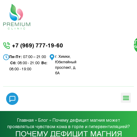
ЗА
+7 (969) 777-19-60
Н
г. Химки,
Пн-Пт:
07:00 – 21:00
Юбилейный
Сб:
08:00 - 21:00
Вc:
проспект, д.
08:00 - 19:00
6А
Главная
»
Блог
»
Почему дефицит магния может
проявляться чувством кома в горле и гипервентиляцией?
ПОЧЕМУ ДЕФИЦИТ МАГНИЯ