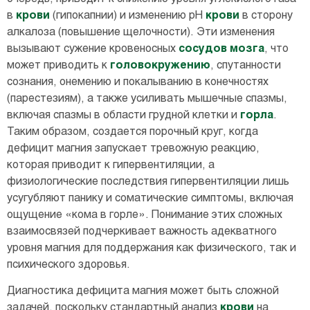
в
крови
(гипокапнии) и изменению pH
крови
в сторону
алкалоза (повышение щелочности). Эти изменения
вызывают сужение кровеносных
сосудов
мозга
, что
может приводить к
головокружению
, спутанности
сознания, онемению и покалыванию в конечностях
(парестезиям), а также усиливать мышечные спазмы,
включая спазмы в области грудной клетки и
горла
.
Таким образом, создается порочный круг, когда
дефицит магния запускает тревожную реакцию,
которая приводит к гипервентиляции, а
физиологические последствия гипервентиляции лишь
усугубляют панику и соматические симптомы, включая
ощущение «кома в горле». Понимание этих сложных
взаимосвязей подчеркивает важность адекватного
уровня магния для поддержания как физического, так и
психического здоровья.
Диагностика дефицита магния может быть сложной
задачей, поскольку стандартный анализ
крови
на