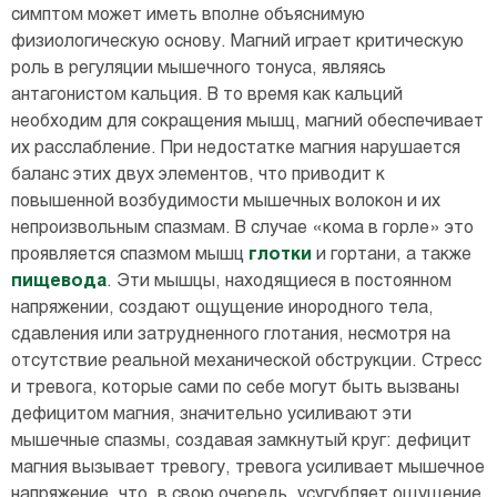
симптом может иметь вполне объяснимую
физиологическую основу. Магний играет критическую
роль в регуляции мышечного тонуса, являясь
антагонистом кальция. В то время как кальций
необходим для сокращения мышц, магний обеспечивает
их расслабление. При недостатке магния нарушается
баланс этих двух элементов, что приводит к
повышенной возбудимости мышечных волокон и их
непроизвольным спазмам. В случае «кома в горле» это
проявляется спазмом мышц
глотки
и гортани, а также
пищевода
. Эти мышцы, находящиеся в постоянном
напряжении, создают ощущение инородного тела,
сдавления или затрудненного глотания, несмотря на
отсутствие реальной механической обструкции. Стресс
и тревога, которые сами по себе могут быть вызваны
дефицитом магния, значительно усиливают эти
мышечные спазмы, создавая замкнутый круг: дефицит
магния вызывает тревогу, тревога усиливает мышечное
напряжение, что, в свою очередь, усугубляет ощущение