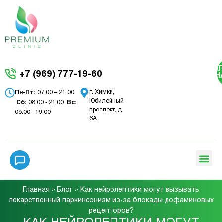
ЗА
+7 (969) 777-19-60
Н
г. Химки,
Пн-Пт:
07:00 – 21:00
Юбилейный
Сб:
08:00 - 21:00
Вc:
проспект, д.
08:00 - 19:00
6А
Главная
»
Блог
»
Как нейролептики могут вызывать
лекарственный паркинсонизм из-за блокады дофаминовых
рецепторов?