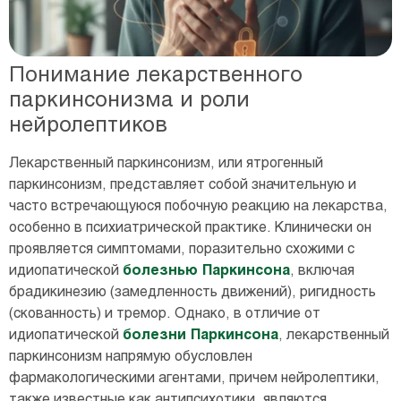
Понимание лекарственного
паркинсонизма и роли
нейролептиков
Лекарственный паркинсонизм, или ятрогенный
паркинсонизм, представляет собой значительную и
часто встречающуюся побочную реакцию на лекарства,
особенно в психиатрической практике. Клинически он
проявляется симптомами, поразительно схожими с
идиопатической
болезнью Паркинсона
, включая
брадикинезию (замедленность движений), ригидность
(скованность) и тремор. Однако, в отличие от
идиопатической
болезни Паркинсона
, лекарственный
паркинсонизм напрямую обусловлен
фармакологическими агентами, причем нейролептики,
также известные как антипсихотики, являются