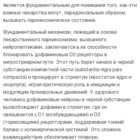
является фундаментальным для понимания того, как эти
важные лекарства могут, парадоксальным образом,
вызывать паркинсоническое состояние.
Фундаментальный механизм, лежащий в основе
лекарственного паркинсонизма, вызванного
нейролептиками, заключается в их способности
блокировать дофаминовые D2-рецепторы в
нигростриарном пути. Этот путь берет начало в черной
субстанции компактной части (substantia nigra pars
compacta) и проецирует в стриатум (хвостатое ядро и
скорлупа), играя критическую роль в инициации и
модуляции произвольных движений. У здорового
человека дофаминовые нейроны в черной субстанции
высвобождают дофамин в стриатум, где он
связывается с D1 (возбуждающими) и D2
(тормозящими) рецепторами, поддерживая тонкий
баланс с холинергической системой. Это сложное
взаимодействие обеспечивает плавную,