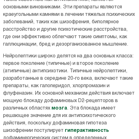
основными виновниками. Эти препараты являются
краеугольными камнями в лечении тяжелых психических
заболеваний, таких как шизофрения, биполярное
расстройство и другие психотические расстройства,
где они эффективно облегчают такие симптомы, как
галлюцинации, бред и дезорганизованное мышление.
Нейролептики широко делятся на два основных класса:
первое поколение (типичные) и второе поколение
(атипичные) антипсихотики. Типичные нейролептики,
разработанные в середине 20-го века, включают такие
препараты, как галоперидол, хлорпромазин и
флуфеназин. Их основной механизм действия включает
мощную блокаду дофаминовых D2-рецепторов в
различных областях
мозга
. Эта блокада имеет
решающее значение для их антипсихотического
действия, поскольку дофаминовая гипотеза
шизофрении постулирует
гиперактивность
дофаминергических систем в определенных