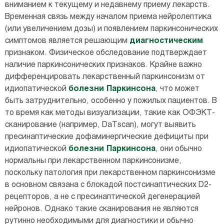
вниманием к текущему и недавнему приему лекарств.
Временная связь между началом приема нейролептика
(или увеличением дозы) и появлением паркинсонических
симптомов является решающим
диагностическим
признаком. Физическое обследование подтверждает
наличие паркинсонических признаков. Крайне важно
дифференцировать лекарственный паркинсонизм от
идиопатической
болезни Паркинсона
, что может
быть затруднительно, особенно у пожилых пациентов. В
то время как методы визуализации, такие как ОФЭКТ-
сканирование (например, DaTscan), могут выявить
пресинаптические дофаминергические дефициты при
идиопатической
болезни Паркинсона
, они обычно
нормальны при лекарственном паркинсонизме,
поскольку патология при лекарственном паркинсонизме
в основном связана с блокадой постсинаптических D2-
рецепторов, а не с пресинаптической дегенерацией
нейронов. Однако такие сканирования не являются
рутинно необходимыми для диагностики и обычно