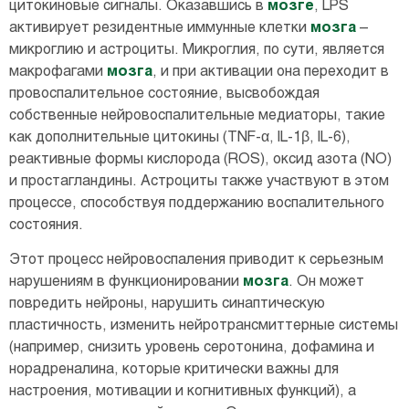
цитокиновые сигналы. Оказавшись в
мозге
, LPS
активирует резидентные иммунные клетки
мозга
–
микроглию и астроциты. Микроглия, по сути, является
макрофагами
мозга
, и при активации она переходит в
провоспалительное состояние, высвобождая
собственные нейровоспалительные медиаторы, такие
как дополнительные цитокины (TNF-α, IL-1β, IL-6),
реактивные формы кислорода (ROS), оксид азота (NO)
и простагландины. Астроциты также участвуют в этом
процессе, способствуя поддержанию воспалительного
состояния.
Этот процесс нейровоспаления приводит к серьезным
нарушениям в функционировании
мозга
. Он может
повредить нейроны, нарушить синаптическую
пластичность, изменить нейротрансмиттерные системы
(например, снизить уровень серотонина, дофамина и
норадреналина, которые критически важны для
настроения, мотивации и когнитивных функций), а