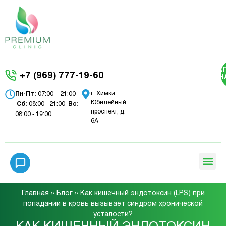
ЗА
+7 (969) 777-19-60
Н
г. Химки,
Пн-Пт:
07:00 – 21:00
Юбилейный
Сб:
08:00 - 21:00
Вc:
проспект, д.
08:00 - 19:00
6А
Главная
»
Блог
»
Как кишечный эндотоксин (LPS) при
попадании в кровь вызывает синдром хронической
усталости?