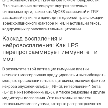
LPS комплексу MD-2/TLR4 на клеточной поверхности.
Это связывание активирует внутриклеточные
сигнальные пути, такие как MyD88-зависимый и TRIF-
зависимый пути, что приводит к ядерной транслокации
транскрипционного фактора NF-κB и активации генов,
кодирующих провоспалительные цитокины.
Каскад воспаления и
нейровоспаления: Как LPS
перепрограммирует иммунитет и
мозг
В результате этой активации иммунные клетки
начинают массированно продуцировать и высвобождать
мощные провоспалительные цитокины, включая фактор
некроза опухолей-альфа (TNF-α), интерлейкин-1 бета
(IL-1β) и интерлейкин-6 (IL-6), а также хемокины и другие
медиаторы воспаления. Эти цитокины являются
сигнальными молекулами, которые распространяются