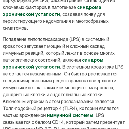
циркулирующим LPS, рассматривается как один из
ключевых факторов в патогенезе
синдрома
хронической усталости
, создавая почву для
персистирующего недомогания и многообразных
симптомов.
Попадание липополисахарида (LPS) в системный
кровоток запускает мощный и сложный каскад
иммунных реакций, который лежит в основе многих
патологических состояний, включая
синдром
хронической усталости
. В системном кровотоке LPS
не остается незамеченным. Он быстро распознается
специализированными рецепторами на поверхности
иммунных клеток, таких как моноциты, макрофаги,
дендритные клетки и эндотелиальные клетки.
Ключевым игроком в этом распознавании является
Толл-подобный рецептор 4 (TLR4), который является
частью врожденной
иммунной системы
. LPS
связывается с белком CD14, который затем презентует