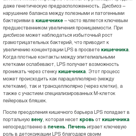
даже генетическую предрасположенность. Дисбиоз –
нарушение баланса между полезными и патогенными
бактериями в
кишечнике
– часто является ключевым
предшественником увеличения проницаемости. При
дисбиозе может наблюдаться избыточный рост
грамотрицательных бактерий, что приводит к
увеличению концентрации LPS в просвете
кишечника
.
Когда плотные контакты между эпителиальными
клетками ослабевают, LPS получает возможность
проникать через стенку
кишечника
. Этот процесс
может происходить как парацеллюлярно (между
клетками), так и трансцеллюлярно (через клетки), а
также с участием специализированных М-клеток
пейеровых бляшек.
После преодоления кишечного барьера LPS попадает в
портальную
вену
, которая несет
кровь
от
кишечника
непосредственно в
печень
.
Печень
играет ключевую
роль в детоксикации LPS благодаря своим