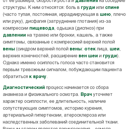
от ее размера, скорости роста и
давления
на соседние
структуры. К ним относятся: боль в
груди
или
спине
(часто тупая, постоянная, иррадиирующая в
шею
, плечо
или руку), дисфагия (затруднение глотания) из-за
компрессии
пищевода
, одышка (диспноэ) при
давлении
на трахею или бронхи, кашель, а также
симптомы, связанные с компрессией верхней полой
вены
(синдром верхней полой
вены
:
отек
лица,
шеи
,
верхних конечностей, расширение
вен
шеи
и
груди
).
Однако именно осиплость голоса часто становится
первым тревожным сигналом, побуждающим пациента
обратиться
к врачу
.
Диагностический
процесс начинается со сбора
анамнеза и физикального осмотра.
Врач
уточняет
характер осиплости, ее длительность, наличие
сопутствующих симптомов, историю курения,
артериальной гипертензии, атеросклероза или
наследственных заболеваний соединительной ткани.