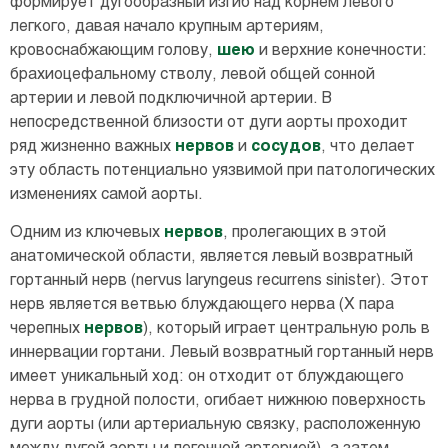
формирует дугообразный изгиб над корнем левого
легкого, давая начало крупным артериям,
кровоснабжающим голову,
шею
и верхние конечности:
брахиоцефальному стволу, левой общей сонной
артерии и левой подключичной артерии. В
непосредственной близости от дуги аорты проходит
ряд жизненно важных
нервов
и
сосудов
, что делает
эту область потенциально уязвимой при патологических
изменениях самой аорты.
Одним из ключевых
нервов
, пролегающих в этой
анатомической области, является левый возвратный
гортанный нерв (nervus laryngeus recurrens sinister). Этот
нерв является ветвью блуждающего нерва (X пара
черепных
нервов
), который играет центральную роль в
иннервации гортани. Левый возвратный гортанный нерв
имеет уникальный ход: он отходит от блуждающего
нерва в грудной полости, огибает нижнюю поверхность
дуги аорты (или артериальную связку, расположенную