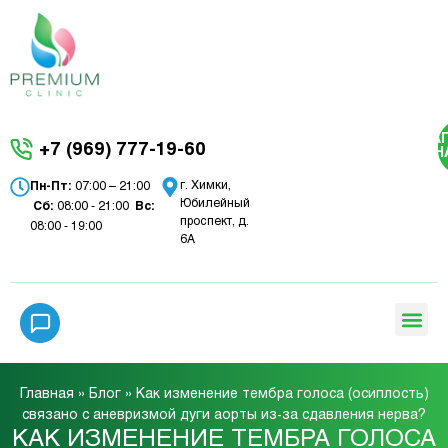
ЗА
+7 (969) 777-19-60
Н
г. Химки,
Пн-Пт:
07:00 – 21:00
Юбилейный
Сб:
08:00 - 21:00
Вc:
проспект, д.
08:00 - 19:00
6А
Главная
»
Блог
»
Как изменение тембра голоса (осиплость)
связано с аневризмой дуги аорты из-за сдавления нерва?
КАК ИЗМЕНЕНИЕ ТЕМБРА ГОЛОСА