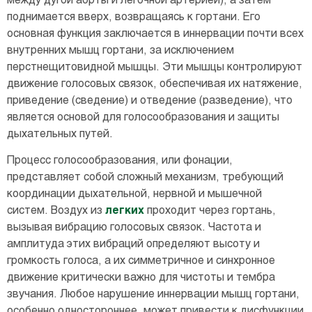
между дугой аорты и легочной артерией), а затем
поднимается вверх, возвращаясь к гортани. Его
основная функция заключается в иннервации почти всех
внутренних мышц гортани, за исключением
перстнещитовидной мышцы. Эти мышцы контролируют
движение голосовых связок, обеспечивая их натяжение,
приведение (сведение) и отведение (разведение), что
является основой для голосообразования и защиты
дыхательных путей.
Процесс голосообразования, или фонации,
представляет собой сложный механизм, требующий
координации дыхательной, нервной и мышечной
систем. Воздух из
легких
проходит через гортань,
вызывая вибрацию голосовых связок. Частота и
амплитуда этих вибраций определяют высоту и
громкость голоса, а их симметричное и синхронное
движение критически важно для чистоты и тембра
звучания. Любое нарушение иннервации мышц гортани,
особенно одностороннее, может привести к дисфункции