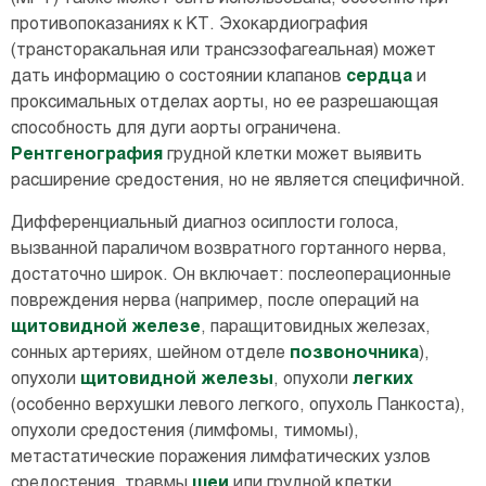
противопоказаниях к КТ. Эхокардиография
(трансторакальная или трансэзофагеальная) может
дать информацию о состоянии клапанов
сердца
и
проксимальных отделах аорты, но ее разрешающая
способность для дуги аорты ограничена.
Рентгенография
грудной клетки может выявить
расширение средостения, но не является специфичной.
Дифференциальный диагноз осиплости голоса,
вызванной параличом возвратного гортанного нерва,
достаточно широк. Он включает: послеоперационные
повреждения нерва (например, после операций на
щитовидной железе
, паращитовидных железах,
сонных артериях, шейном отделе
позвоночника
),
опухоли
щитовидной железы
, опухоли
легких
(особенно верхушки левого легкого, опухоль Панкоста),
опухоли средостения (лимфомы, тимомы),
метастатические поражения лимфатических узлов
средостения, травмы
шеи
или грудной клетки,