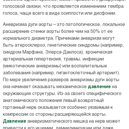
голосовой связки, что проявляется изменением тембра
голоса, чаще всего в виде осиплости или дисфонии.
Аневризма дуги аорты – это патологическое, локальное
расширение стенки аорты более чем на 50% от ее
нормального диаметра. Причинами аневризм могут
быть атеросклероз, генетические синдромы (например,
синдром Марфана, Элерса-Данлоса), хроническая
артериальная гипертензия, травмы, инфекции
(микотические аневризмы) или воспалительные
заболевания (например, гигантоклеточный артериит).
По мере увеличения размеров аневризмы дуги аорты
она начинает оказывать механическое
давление
на
окружающие структуры. Из-за своего специфического
анатомического положения левый возвратный
гортанный нерв оказывается особенно уязвимым к
компрессии со стороны расширяющейся аорты.
Давление
аневризматического мешка на нерв может
привести к его ишемии, демиелинизации или даже