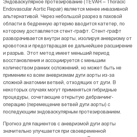
Эндоваскулярное протезирование (TEVAR – Thoracic
Endovascular Aortic Repair) является менее инвазивной
альтернативой. Через небольшой разрез в паховой
области в бедренную артерию вводится катетер, по
которому доставляется стент-графт. Стент-графт
разворачивается внутри аорты, изолируя аневризму от
кровотока и предотвращая ее дальнейшее расширение
и разрыв. Этот метод имеет меньший период
восстановления и ассоциируется с меньшим
количеством ранних осложнений, но может быть не
применим ко всем аневризмам дуги аорты из-за
сложной анатомии ветвей, отходящих от дуги. В
некоторых случаях могут применяться гибридные
процедуры, сочетающие открытую дебранчинг-
операцию (перемещение ветвей дуги аорты) с
последующим эндоваскулярным протезированием.
Прогноз для пациентов с аневризмой дуги аорты
значительно улучшается при своевременной