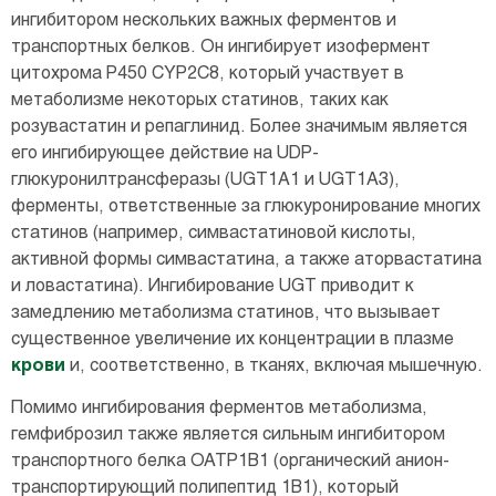
ингибитором нескольких важных ферментов и
транспортных белков. Он ингибирует изофермент
цитохрома P450 CYP2C8, который участвует в
метаболизме некоторых статинов, таких как
розувастатин и репаглинид. Более значимым является
его ингибирующее действие на UDP-
глюкуронилтрансферазы (UGT1A1 и UGT1A3),
ферменты, ответственные за глюкуронирование многих
статинов (например, симвастатиновой кислоты,
активной формы симвастатина, а также аторвастатина
и ловастатина). Ингибирование UGT приводит к
замедлению метаболизма статинов, что вызывает
существенное увеличение их концентрации в плазме
крови
и, соответственно, в тканях, включая мышечную.
Помимо ингибирования ферментов метаболизма,
гемфиброзил также является сильным ингибитором
транспортного белка OATP1B1 (органический анион-
транспортирующий полипептид 1B1), который