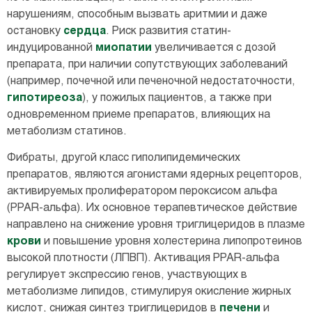
нарушениям, способным вызвать аритмии и даже
остановку
сердца
. Риск развития статин-
индуцированной
миопатии
увеличивается с дозой
препарата, при наличии сопутствующих заболеваний
(например, почечной или печеночной недостаточности,
гипотиреоза
), у пожилых пациентов, а также при
одновременном приеме препаратов, влияющих на
метаболизм статинов.
Фибраты, другой класс гиполипидемических
препаратов, являются агонистами ядерных рецепторов,
активируемых пролифератором пероксисом альфа
(PPAR-альфа). Их основное терапевтическое действие
направлено на снижение уровня триглицеридов в плазме
крови
и повышение уровня холестерина липопротеинов
высокой плотности (ЛПВП). Активация PPAR-альфа
регулирует экспрессию генов, участвующих в
метаболизме липидов, стимулируя окисление жирных
кислот, снижая синтез триглицеридов в
печени
и