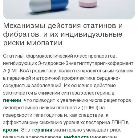
Механизмы действия статинов и
фибратов, и их индивидуальные
риски миопатии
Статины, фармакологический класс препаратов,
ингибирующих 3-гидрокси-3-метилглутарил-кофермент
А (ГМГ-КоА) редуктазу, являются краеугольным камнем
в первичной и вторичной профилактике сердечно-
сосудистых заболеваний. Их основное действие
заключается в снижении синтеза холестерина в
печени
, что приводит к увеличению числа рецепторов
липопротеинов низкой плотности (ЛПНП) на
поверхности гепатоцитов и, как следствие, к
эффективному снижению уровня холестерина ЛПНП в
крови
. Эта
терапия
значительно уменьшает риск
развития атеросклероза,
инфаркта
миокарда и