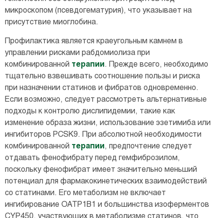
микроскопом (псевдогематурия), что указывает на
присутствие миоглобина.
Профилактика является краеугольным камнем в
управлении рисками рабдомиолиза при
комбинированной
терапии
. Прежде всего, необходимо
тщательно взвешивать соотношение пользы и риска
при назначении статинов и фибратов одновременно.
Если возможно, следует рассмотреть альтернативные
подходы к контролю дислипидемии, такие как
изменение образа жизни, использование эзетимиба или
ингибиторов PCSK9. При абсолютной необходимости
комбинированной
терапии
, предпочтение следует
отдавать фенофибрату перед гемфиброзилом,
поскольку фенофибрат имеет значительно меньший
потенциал для фармакокинетических взаимодействий
со статинами. Его метаболизм не включает
ингибирование OATP1B1 и большинства изоферментов
CYP450, участвующих в метаболизме статинов, что