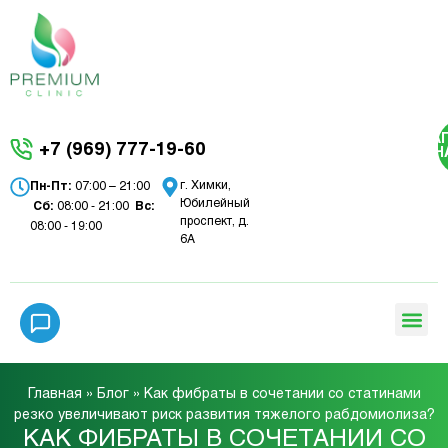
ЗА
+7 (969) 777-19-60
Н
г. Химки,
Пн-Пт:
07:00 – 21:00
Юбилейный
Сб:
08:00 - 21:00
Вc:
проспект, д.
08:00 - 19:00
6А
Главная
»
Блог
»
Как фибраты в сочетании со статинами
резко увеличивают риск развития тяжелого рабдомиолиза?
КАК ФИБРАТЫ В СОЧЕТАНИИ СО