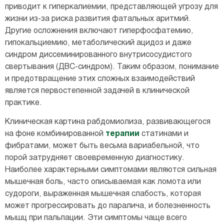
приводит к гиперкалиемии, представляющей угрозу для
жизни из-за риска развития фатальных аритмий.
Другие осложнения включают гиперфосфатемию,
гипокальциемию, метаболический ацидоз и даже
синдром диссеминированного внутрисосудистого
свертывания (ДВС-синдром). Таким образом, понимание
и предотвращение этих сложных взаимодействий
является первостепенной задачей в клинической
практике.
Клиническая картина рабдомиолиза, развивающегося
на фоне комбинированной
терапии
статинами и
фибратами, может быть весьма вариабельной, что
порой затрудняет своевременную диагностику.
Наиболее характерными симптомами являются сильная
мышечная боль, часто описываемая как ломота или
судороги, выраженная мышечная слабость, которая
может прогрессировать до паралича, и болезненность
мышц при пальпации. Эти симптомы чаще всего