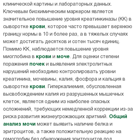
клинической картины и лабораторных данных.
Ключевым биохимическим маркером является
значительное повышение уровня креатинкиназы (КК) в
сыворотке
крови
, которое часто превышает верхнюю
границу нормы в 10 и более раз, а в тяжелых случаях
может достигать десятков и сотен тысяч единиц.
Помимо КК, наблюдается повышение уровня
миоглобина в
крови
и
моче
. Для оценки степени
поражения
почек
и выявления электролитных
нарушений необходимо контролировать уровни
креатинина, мочевины, калия, фосфора и кальция в
сыворотке
крови
. Гиперкалиемия, обусловленная
высвобождением калия из разрушенных мышечных
клеток, является одним из наиболее опасных
осложнений, требующих немедленной коррекции из-за
риска развития жизнеугрожающих аритмий.
Общий
анализ
мочи
может выявить наличие белка и
эритроцитов, а также положительную реакцию на
гемоглобин без обнаружения эритроцитов под