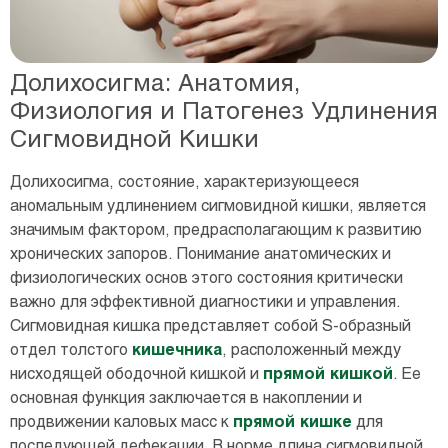
Долихосигма: Анатомия,
Физиология и Патогенез Удлинения
Сигмовидной Кишки
Долихосигма, состояние, характеризующееся
аномальным удлинением сигмовидной кишки, является
значимым фактором, предрасполагающим к развитию
хронических запоров. Понимание анатомических и
физиологических основ этого состояния критически
важно для эффективной диагностики и управления.
Сигмовидная кишка представляет собой S-образный
отдел толстого
кишечника
, расположенный между
нисходящей ободочной кишкой и
прямой кишкой
. Ее
основная функция заключается в накоплении и
продвижении каловых масс к
прямой кишке
для
последующей дефекации. В норме длина сигмовидной