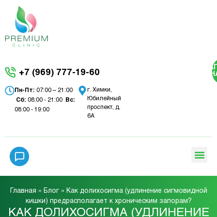
ЗА
+7 (969) 777-19-60
Н
г. Химки,
Пн-Пт:
07:00 – 21:00
Юбилейный
Сб:
08:00 - 21:00
Вc:
проспект, д.
08:00 - 19:00
6А
Главная
»
Блог
»
Как долихосигма (удлинение сигмовидной
кишки) предрасполагает к хроническим запорам?
КАК ДОЛИХОСИГМА (УДЛИНЕНИЕ