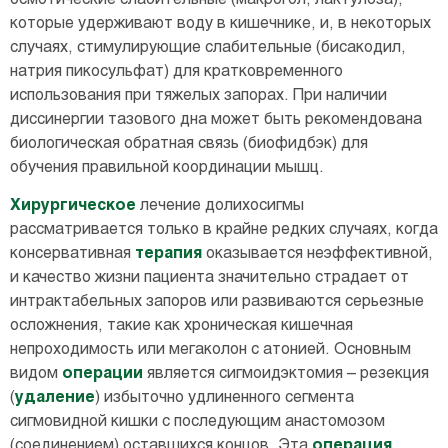
которые удерживают воду в кишечнике, и, в некоторых
случаях, стимулирующие слабительные (бисакодил,
натрия пикосульфат) для кратковременного
использования при тяжелых запорах. При наличии
диссинергии тазового дна может быть рекомендована
биологическая обратная связь (биофидбэк) для
обучения правильной координации мышц.
Хирургическое
лечение долихосигмы
рассматривается только в крайне редких случаях, когда
консервативная
терапия
оказывается неэффективной,
и качество жизни пациента значительно страдает от
интрактабельных запоров или развиваются серьезные
осложнения, такие как хроническая кишечная
непроходимость или мегаколон с атонией. Основным
видом
операции
является сигмоидэктомия – резекция
(
удаление
) избыточно удлиненного сегмента
сигмовидной кишки с последующим анастомозом
(соединением) оставшихся концов. Эта
операция