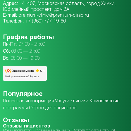
Адрес:
141407, Московская область, город Химки,
Юбилейный проспект, дом 6А
E-mail:
premium-clinic@premium-clinic.ru
Телефон:
+7 (969) 777-19-60
График работы
Пн-Пт:
07:00 – 21:00
Сб:
08:00 — 21:00
Вc:
08:00 — 19:00
Популярное
Полезная информация
Услуги клиники
Комплексные
программы
Опрос для пациентов
Отзывы
Отзывы пациентов
Вам нравится Премиум клиник? Оставьте свой отзыв!