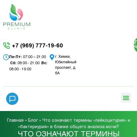
ЗА
+7 (969) 777-19-60
Н
г. Химки,
Пн-Пт:
07:00 – 21:00
Юбилейный
Сб:
08:00 - 21:00
Вc:
проспект, д.
08:00 - 19:00
6А
Главная
»
Блог
»
Что означают термины «лейкоцитурия» и
«бактериурия» в бланке общего анализа мочи?
ЧТО ОЗНАЧАЮТ ТЕРМИНЫ