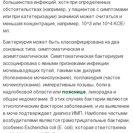
большинства инфекций, хотя при определенных
обстоятельствах (например, у пациентов с симптомами
или при катетеризации) значимой может считаться и
меньшая концентрация, например, 10^3 или 10^4 КОЕ/
мл.
Бактериурия может быть классифицирована на два
основных типа: симптоматическая и
асимптоматическая. Симптоматическая бактериурия
ассоциирована с явными признаками инфекции
мочевыводящих путей, такими как дизурия
(болезненное мочеиспускание), поллакиурия (частое
мочеиспускание), императивные позывы, боли в
надлобковой области или
пояснице
, лихорадка и
общее недомогание. В этих случаях бактерии являются
этиологическим фактором заболевания, и их выявление
в моче подтверждает диагноз ИМП. Наиболее частыми
возбудителями являются грамотрицательные бактерии,
особенно Escherichia coli (E. coli), которая ответственна