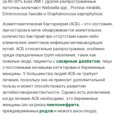
за 80-90% всех ИМП. Другие распространенные
патогены включают Klebsiella spp., Proteus mirabilis,
Enterococcus faecalis и Staphylococcus saprophyticus.
Асимптоматическая бактериурия (АСБ) – это состояние,
при котором в моче обнаруживается значительное
количество бактерий при отсутствии каких-либо
клинических симптомов инфекции мочевыводящих
путей. АСБ относительно распространена, особенно
среди определенных групп населения, таких как
пожилые люди, пациенты с
сахарным диабетом
, лица
с постоянными мочевыми катетерами и беременные
женщины. У большинства людей АСБ не требует
лечения, поскольку оно не приносит дополнительной
пользы и может способствовать развитию
антибиотикорезистентности. Однако есть исключения,
когда лечение АСБ необходимо: это беременные
женщины (из-за риска
пиелонефрита
,
преждевременных
родов
и низкого веса плода),