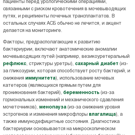
пациенты перед урологическими операциями,
связанными с риском кровотечения в мочевыводящих
путях, и реципиенты почечных трансплантатов. В
остальных случаях АСБ обычно не лечится, и акцент
делается на мониторинге.
Факторы, предрасполагающие к развитию
бактериурии, включают анатомические аномалии
мочевыводящих путей (например, везикоуретеральный
рефлюкс
, стриктуры уретры),
сахарный диабет
(из-
за гликозурии, которая способствует росту бактерий, и
снижения
иммунитета
), использование мочевых
катетеров (являющихся прямым путем для
проникновения бактерий),
беременность
(из-за
гормональных изменений и механического сдавления
мочеточников),
менопауза
(из-за снижения уровня
эстрогенов и изменения микрофлоры
влагалища
), а
также иммунодефицитные состояния. Диагностика
бактериурии основывается на микроскопическом