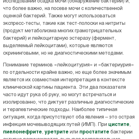
исследовании осадка мочи (обнаружение бактерий) и,
что более важно, на посеве мочи с количественной
оценкой бактерий. Также могут использоваться
экспресс-тесты, такие как тест-полоски на нитриты
(продукт метаболизма многих грамотрицательных
бактерий) и лейкоцитарную эстеразу (фермент,
выделяемый лейкоцитами), которые являются
скрининговыми, но не диагностическими методами.
Понимание терминов «лейкоцитурия» и «бактериурия»
по отдельности крайне важно, но еще более значимым
является их совместная интерпретация в контексте
клинической картины пациента. Эти два показателя
часто идут рука об руку, но могут встречаться и
изолированно, что диктует различные диагностические
и терапевтические подходы. Наиболее типичная
ситуация, когда присутствуют оба явления – это острая
инфекция мочевыводящих путей (ИМП). При
цистите
,
пиелонефрите
,
уретрите
или
простатите
бактерии