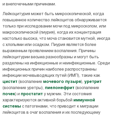
и внепочечными причинами.
Лейкоцитурия может быть микроскопической, когда
повышенное количество лейкоцитов обнаруживается
только при исследовании мочи под микроскопом, или
макроскопической (пиурия), когда их концентрация
настолько высока, что моча становится мутной, иногда
с хлопьями или осадком. Пиурия является более
выраженным проявлением воспаления. Причины
лейкоцитурии весьма разнообразны и могут быть
разделены на инфекционные и неинфекционные. Среди
инфекционных причин наиболее распространены
инфекции мочевыводящих путей (ИМП), такие как
цистит
(воспаление
мочевого пузыря
),
уретрит
(воспаление уретры),
пиелонефрит
(воспаление
почек
) и
простатит
у мужчин. Эти состояния
характеризуются активной борьбой
иммунной
системы
с патогенами, что приводит к миграции
лейкоцитов в очаг воспаления и их последующему