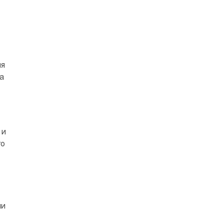
ия
а
 и
го
ии