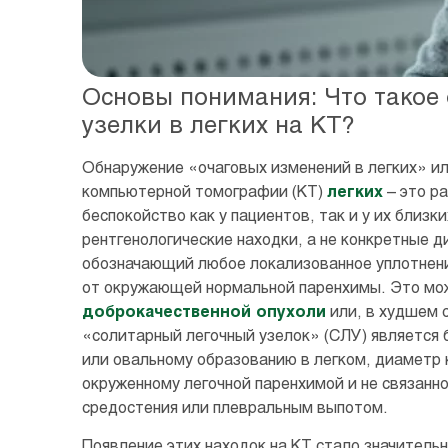
Основы понимания: Что такое
узелки в легких на КТ?
Обнаружение «очаговых изменений в легких» или
компьютерной томографии (КТ)
легких
– это р
беспокойство как у пациентов, так и у их близ
рентгенологические находки, а не конкретные 
обозначающий любое локализованное уплотнение
от окружающей нормальной паренхимы. Это мож
доброкачественной опухоли
или, в худшем 
«солитарный легочный узелок» (СЛУ) является 
или овальному образованию в легком, диаметр 
окруженному легочной паренхимой и не связанн
средостения или плевральным выпотом.
Появление этих находок на КТ стало значитель