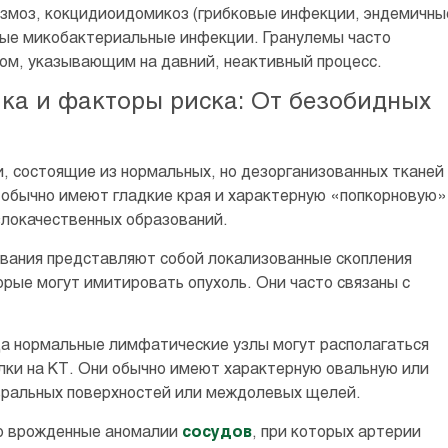
азмоз, кокцидиоидомикоз (грибковые инфекции, эндемичны
чные микобактериальные инфекции. Гранулемы часто
ом, указывающим на давний, неактивный процесс.
а и факторы риска: От безобидных
, состоящие из нормальных, но дезорганизованных тканей
и обычно имеют гладкие края и характерную «попкорновую»
злокачественных образований.
ования представляют собой локализованные скопления
орые могут имитировать опухоль. Они часто связаны с
да нормальные лимфатические узлы могут располагаться
елки на КТ. Они обычно имеют характерную овальную или
вральных поверхностей или междолевых щелей.
о врожденные аномалии
сосудов
, при которых артерии