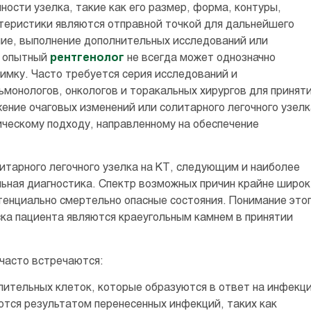
ости узелка, такие как его размер, форма, контуры,
теристики являются отправной точкой для дальнейшего
ние, выполнение дополнительных исследований или
е опытный
рентгенолог
не всегда может однозначно
нимку. Часто требуется серия исследований и
монологов, онкологов и торакальных хирургов для принят
ение очаговых изменений или солитарного легочного узелк
ическому подходу, направленному на обеспечение
итарного легочного узелка на КТ, следующим и наиболее
ная диагностика. Спектр возможных причин крайне широк
тенциально смертельно опасные состояния. Понимание это
ка пациента являются краеугольным камнем в принятии
часто встречаются:
лительных клеток, которые образуются в ответ на инфекц
ются результатом перенесенных инфекций, таких как