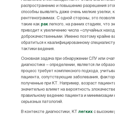
распространению и повышению разрешения это
способны выявлять даже очень мелкие узелки, 
рентгенограммах. С одной стороны, это позвол
такие как
рак
легкого, на ранних стадиях, что з
приводит к увеличению числа «случайных нахо
доброкачественными. Именно поэтому крайне ва
обратиться к квалифицированному специалисту
тактики ведения.
Основная задача при обнаружении СЛУ или оча
диагностике – определении, является ли образ
процесс требует комплексного подхода, учиты
пациента, сопутствующие заболевания, факторы
полученные при КТ. Например, возраст пациента
значительно влияет на вероятность злокачеств
правильному ведению пациента и минимизации 
серьезных патологий.
В контексте диагностики, КТ
легких
с высоким 