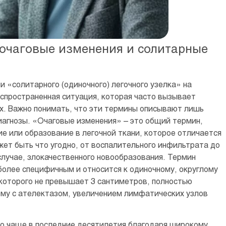
 очаговые изменения и солитарные
 «солитарного (одиночного) легочного узелка» на
аспространенная ситуация, которая часто вызывает
ких. Важно понимать, что эти термины описывают лишь
диагнозы. «Очаговые изменения» – это общий термин,
 или образование в легочной ткани, которое отличается
ет быть что угодно, от воспалительного инфильтрата до
случае, злокачественного новообразования. Термин
более специфичным и относится к одиночному, округлому
которого не превышает 3 сантиметров, полностью
ому с ателектазом, увеличением лимфатических узлов
но чаще в последние десятилетия благодаря широкому