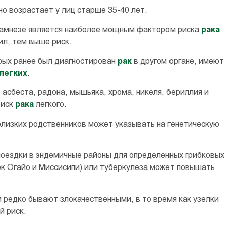
но возрастает у лиц старше 35-40 лет.
анамнезе является наиболее мощным фактором риска
рака
ил, тем выше риск.
орых ранее был диагностирован
рак
в другом органе, имеют
легких
.
асбеста, радона, мышьяка, хрома, никеля, бериллия и
риск
рака
легкого.
 близких родственников может указывать на генетическую
поездки в эндемичные районы для определенных грибковых
ек Огайо и Миссисипи) или туберкулеза может повышать
м редко бывают злокачественными, в то время как узелки
й риск.