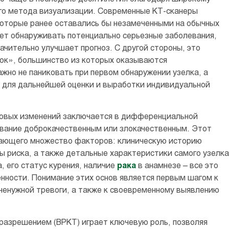
го метода визуализации. Современные КТ-сканеры
которые ранее оставались бы незамеченными на обычных
яет обнаруживать потенциально серьезные заболевания,
начительно улучшает прогноз. С другой стороны, это
док», большинство из которых оказываются
жно не паниковать при первом обнаружении узелка, а
 для дальнейшей оценки и выработки индивидуальной
говых изменений заключается в дифференциальной
ование доброкачественным или злокачественным. Этот
вающего множество факторов: клиническую историю
 риска, а также детальные характеристики самого узелка
, его статус курения, наличие
рака
в анамнезе – все это
енности. Понимание этих основ является первым шагом к
ненужной тревоги, а также к своевременному выявлению
разрешением (ВРКТ) играет ключевую роль, позволяя