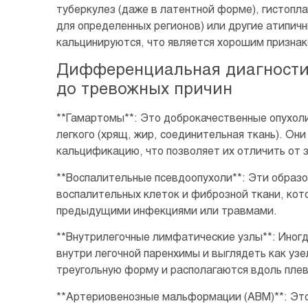
туберкулез (даже в латентной форме), гистопл
для определенных регионов) или другие атипи
кальцинируются, что является хорошим признак
Дифференциальная диагностик
до тревожных причин
**Гамартомы**: Это доброкачественные опухоли
легкого (хрящ, жир, соединительная ткань). Он
кальцификацию, что позволяет их отличить от 
**Воспалительные псевдоопухоли**: Эти образ
воспалительных клеток и фиброзной ткани, кот
предыдущими инфекциями или травмами.
**Внутрилегочные лимфатические узлы**: Иног
внутри легочной паренхимы и выглядеть как уз
треугольную форму и располагаются вдоль пле
**Артериовенозные мальформации (АВМ)**: Эт