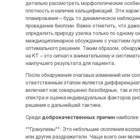
детально рассмотреть морфологические особенн
плотность и наличие кальцификаций. Эти харак
планирования – будь то динамическое наблюде
проведение биопсии. Важно отметить, что даж
определить природу узелка только по одному с
междисциплинарное обсуждение с участием пуль
оптимального решения. Таким образом, обнаруж
на КТ – это сигнал к внимательному и системат
наилучшего результата для пациента.
После обнаружения очаговых изменений или сол
ответственным этапом является дифференциаль
включает как совершенно безобидные, так и по
спектра и оценка индивидуальных факторов рис
решения о дальнейшей тактике.
Среди
доброкачественных причин
наиболее 
**Гранулемы**: Это небольшие скопления воспа
или другие раздражители. Чаще всего они явля