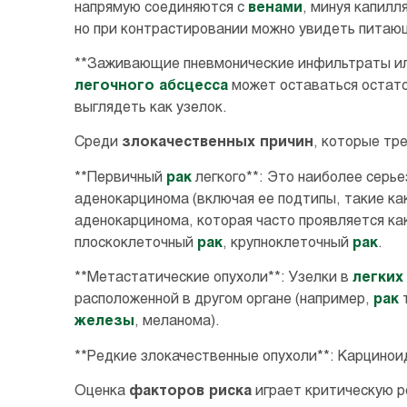
напрямую соединяются с
венами
, минуя капилл
но при контрастировании можно увидеть пита
**Заживающие пневмонические инфильтраты ил
легочного абсцесса
может оставаться остато
выглядеть как узелок.
Среди
злокачественных причин
, которые тр
**Первичный
рак
легкого**: Это наиболее серь
аденокарцинома (включая ее подтипы, такие как
аденокарцинома, которая часто проявляется ка
плоскоклеточный
рак
, крупноклеточный
рак
.
**Метастатические опухоли**: Узелки в
легких
расположенной в другом органе (например,
рак
т
железы
, меланома).
**Редкие злокачественные опухоли**: Карцино
Оценка
факторов риска
играет критическую р